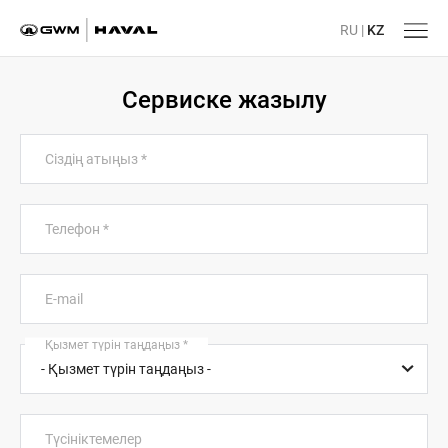
RU
|
KZ
Сервиске жазылу
Сіздің атыңыз
*
Телефон
*
E-mail
Қызмет түрін таңдаңыз
*
Түсініктемелер