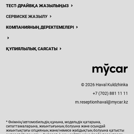
ТЕСТ-ДРАЙВҚА ЖАЗЫЛЫҢЫЗ
СЕРВИСКЕ ЖАЗЫЛУ
КОМПАНИЯНЫҢ ДЕРЕКТЕМЕЛЕРІ
ҚҰПИЯЛЫЛЫҚ САЯСАТЫ
© 2026 Haval Kuldzhinka
+7 (702) 881 11 11
m.reseptionhaval@mycar.kz
* Өнімнің/автомобильдің құнына, модельдік қатарына,
сипаттамаларына, жиынтығының болуына және осындай
жиынтықтағы опцияның және/немесе жабдықтың болуына қатысты