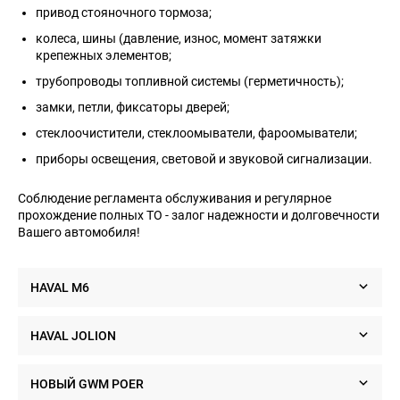
привод стояночного тормоза;
колеса, шины (давление, износ, момент затяжки
крепежных элементов;
трубопроводы топливной системы (герметичность);
замки, петли, фиксаторы дверей;
стеклоочистители, стеклоомыватели, фароомыватели;
приборы освещения, световой и звуковой сигнализации.
+7 (702)
Соблюдение регламента обслуживания и регулярное
881 11 11
НОВОСТИ
КОНТАКТЫ
КУПИТЬ ОНЛАЙН
прохождение полных ТО - залог надежности и долговечности
Haval
Вашего автомобиля!
Kuldzhinka
HAVAL M6
График планового технического обслуживания
HAVAL JOLION
Время
Месяц
12
24
НОВЫЙ GWM POER
Пробег
км (1000
10
20