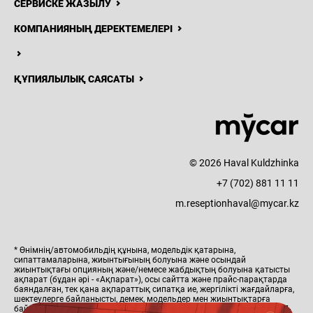
СЕРВИСКЕ ЖАЗЫЛУ
КОМПАНИЯНЫҢ ДЕРЕКТЕМЕЛЕРІ
ҚҰПИЯЛЫЛЫҚ САЯСАТЫ
Н
ЖАҢАЛЫҚТАР
БАЙЛАНЫСТАР
ОНЛАЙН САТЫП АЛУ
© 2026 Haval Kuldzhinka
+7 (702) 881 11 11
m.reseptionhaval@mycar.kz
* Өнімнің/автомобильдің құнына, модельдік қатарына,
сипаттамаларына, жиынтығының болуына және осындай
жиынтықтағы опцияның және/немесе жабдықтың болуына қатысты
ақпарат (бұдан әрі - «Ақпарат»), осы сайтта және прайс-парақтарда
баяндалған, тек қана ақпараттық сипатқа ие, жергілікті жағдайларға,
шектеулерге байланысты, демек, модельдер мен жиынтықтарға
байланысты ерекшеленуі мүмкін және ҚР Азаматтық Кодексінің 447-