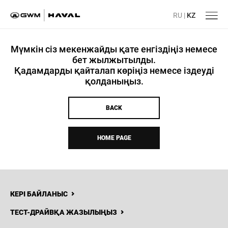
RU
|
KZ
Мүмкін сіз мекенжайды қате енгіздіңіз немесе
бет жылжытылды.
Қадамдарды қайталап көріңіз немесе іздеуді
қолданыңыз.
BACK
HOME PAGE
КЕРІ БАЙЛАНЫС
ТЕСТ-ДРАЙВҚА ЖАЗЫЛЫҢЫЗ